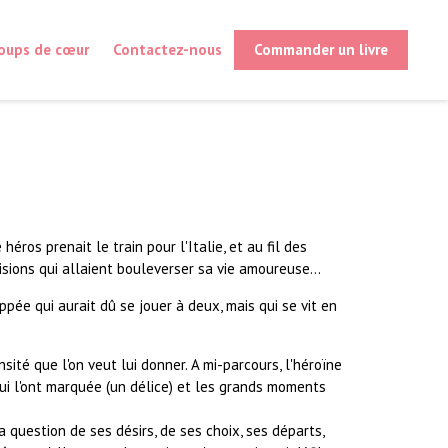
oups de cœur
Contactez-nous
Commander un livre
héros prenait le train pour l'Italie, et au fil des
isions qui allaient bouleverser sa vie amoureuse...
ppée qui aurait dû se jouer à deux, mais qui se vit en
nsité que l'on veut lui donner. A mi-parcours, l'héroïne
ui l'ont marquée (un délice) et les grands moments
 question de ses désirs, de ses choix, ses départs,