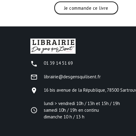
Je commande ce livre
phone
01 39 14 51 69
mail_outline
librairie@desgensquilisent.fr
place
16 bis avenue de la République, 78500 Sartrouv
lundi > vendredi 10h / 13h et 15h / 19h
access_time
samedi 10h / 19h en continu
dimanche 10 h / 13 h