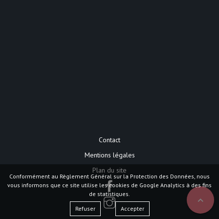
Contact
Mentions légales
Plan du site
Conformément au Règlement Général sur la Protection des Données, nous
vous informons que ce site utilise les cookies de Google Analytics à des fins
de statistiques.
expand_less
Refuser
Accepter