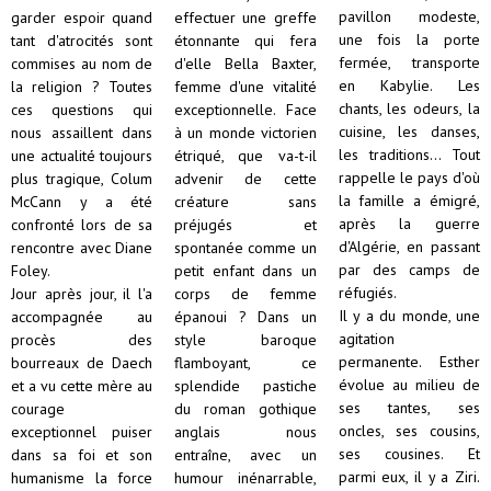
pavillon modeste,
garder espoir quand
effectuer une greffe
une fois la porte
tant d'atrocités sont
étonnante qui fera
fermée, transporte
commises au nom de
d'elle Bella Baxter,
en Kabylie. Les
la religion ? Toutes
femme d'une vitalité
chants, les odeurs, la
ces questions qui
exceptionnelle. Face
cuisine, les danses,
nous assaillent dans
à un monde victorien
les traditions... Tout
une actualité toujours
étriqué, que va-t-il
rappelle le pays d'où
plus tragique, Colum
advenir de cette
la famille a émigré,
McCann y a été
créature sans
après la guerre
confronté lors de sa
préjugés et
d'Algérie, en passant
rencontre avec Diane
spontanée comme un
par des camps de
Foley.
petit enfant dans un
réfugiés.
Jour après jour, il l'a
corps de femme
Il y a du monde, une
accompagnée au
épanoui ? Dans un
agitation
procès des
style baroque
permanente. Esther
bourreaux de Daech
flamboyant, ce
évolue au milieu de
et a vu cette mère au
splendide pastiche
ses tantes, ses
courage
du roman gothique
oncles, ses cousins,
exceptionnel puiser
anglais nous
ses cousines. Et
dans sa foi et son
entraîne, avec un
parmi eux, il y a Ziri.
humanisme la force
humour inénarrable,