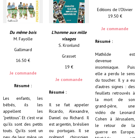
Editions de l'Olivier
19.50 €
Je commande
Du même bois
L'homme aux mille
M. Fayolle
visages
Résumé :
S. Kronlund
Gallimard
Mathilde est
Grasset
16.50 €
devenue
19 €
insomniaque. Puis
Je commande
elle a perdu le sens
Je commande
du toucher. Il y a eu
Résumé :
d'autres signes : des
Résumé :
feuillets retrouvés à
Le
s enfants, les
la mort de son
bébés, ils les
Il se fait appeler
grand-père, une
appellent les
Ricardo, Alexandre,
vidéo de Leonard
“petitous”. Et c'est vrai
Daniel ou Richard. Il
Cohen à Jérusalem,
qu'ils sont des petits
est argentin, brésilien
le retour de la
touts. Qu'ils sont un
ou portugais. Il se
guerre en Europe.
peu de leur mère, un
prétend chirurgien,