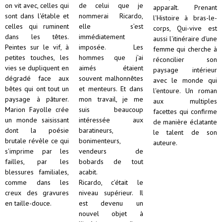
on vit avec, celles qui
de celui que je
apparaît. Prenant
sont dans l'étable et
nommerai Ricardo,
l'Histoire à bras-le-
celles qui ruminent
elle s’est
corps, Qui-vive est
dans les têtes.
immédiatement
aussi l'itinéraire d'une
Peintes sur le vif, à
imposée. Les
femme qui cherche à
petites touches, les
hommes que j’ai
réconcilier son
vies se dupliquent en
aimés étaient
paysage intérieur
dégradé face aux
souvent malhonnêtes
avec le monde qui
bêtes qui ont tout un
et menteurs. Et dans
l'entoure. Un roman
paysage à pâturer.
mon travail, je me
aux multiples
Marion Fayolle crée
suis beaucoup
facettes qui confirme
un monde saisissant
intéressée aux
de manière éclatante
dont la poésie
baratineurs,
le talent de son
brutale révèle ce qui
bonimenteurs,
auteure.
s'imprime par les
vendeurs de
failles, par les
bobards de tout
blessures familiales,
acabit.
comme dans les
Ricardo, c’était le
creux des gravures
niveau supérieur. Il
en taille-douce.
est devenu un
nouvel objet à