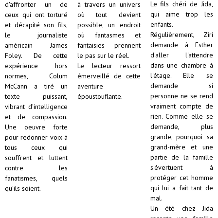
Le fils chéri de Jida,
d'affronter un de
à travers un univers
qui aime trop les
ceux qui ont torturé
où tout devient
enfants.
et décapité son fils,
possible, un endroit
Régulièrement, Ziri
le journaliste
où fantasmes et
demande à Esther
américain James
fantaisies prennent
d'aller l'attendre
Foley. De cette
le pas sur le réel.
dans une chambre à
expérience hors
Le lecteur ressort
l'étage. Elle se
normes, Colum
émerveillé de cette
demande si
McCann a tiré un
aventure
personne ne se rend
texte puissant,
époustouflante.
vraiment compte de
vibrant d'intelligence
rien. Comme elle se
et de compassion.
demande, plus
Une oeuvre forte
grande, pourquoi sa
pour redonner voix à
grand-mère et une
tous ceux qui
partie de la famille
souffrent et luttent
s'évertuent à
contre les
protéger cet homme
fanatismes, quels
qui lui a fait tant de
qu'ils soient.
mal.
Un été chez Jida