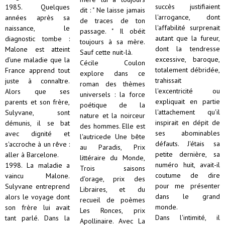
succès justifiaient
1985. Quelques
dit : " Ne laisse jamais
l'arrogance, dont
années après sa
de traces de ton
l'affabilité surprenait
naissance, le
passage. " Il obéit
autant que la fureur,
diagnostic tombe :
toujours à sa mère.
dont la tendresse
Malone est atteint
Sauf cette nuit-là.
excessive, baroque,
d'une maladie que la
Cécile Coulon
totalement débridée,
France apprend tout
explore dans ce
trahissait
juste à connaître.
roman des thèmes
l'excentricité ou
Alors que ses
universels : la force
expliquait en partie
parents et son frère,
poétique de la
l'attachement qu'il
Sulyvane, sont
nature et la noirceur
inspirait en dépit de
démunis, il se bat
des hommes. Elle est
ses abominables
avec dignité et
l'autricede Une bête
défauts. J'étais sa
s'accroche à un rêve :
au Paradis, Prix
petite dernière, sa
aller à Barcelone.
littéraire du Monde,
numéro huit, avait-il
1998. La maladie a
Trois saisons
coutume de dire
vaincu Malone.
d'orage, prix des
pour me présenter
Sulyvane entreprend
Libraires, et du
dans le grand
alors le voyage dont
recueil de poèmes
monde.
son frère lui avait
Les Ronces, prix
Dans l'intimité, il
tant parlé. Dans la
Apollinaire. Avec La