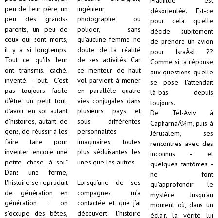
Mathilde est
peu de leur père, un
ingénieur,
désorientée. Est-ce
peu des grands-
photographe ou
pour cela qu'elle
parents, un peu de
policier, sans
décide subitement
ceux qui sont morts,
qu’aucune femme ne
de prendre un avion
il y a si longtemps.
doute de la réalité
pour IsraÃ«l ??
Tout ce qu'ils leur
de ses activités. Car
Comme si la réponse
ont transmis, caché,
ce menteur de haut
aux questions qu'elle
inventé. Tout. C'est
vol parvient à mener
se pose l'attendait
pas toujours facile
en parallèle quatre
là-bas depuis
d'être un petit tout,
vies conjugales dans
toujours.
d'avoir en soi autant
plusieurs pays et
De Tel-Aviv à
d'histoires, autant de
sous différentes
CapharnaÃ¼m, puis à
gens, de réussir à les
personnalités
Jérusalem, ses
faire taire pour
imaginaires, toutes
rencontres avec des
inventer encore une
plus séduisantes les
inconnus - et
petite chose à soi."
unes que les autres.
quelques fantômes -
Dans une ferme,
ne font
l'histoire se reproduit
Lorsqu’une de ses
qu'approfondir le
de génération en
compagnes m’a
mystère. Jusqu'au
génération : on
contactée et que j’ai
moment où, dans un
s'occupe des bêtes,
découvert l’histoire
éclair, la vérité lui