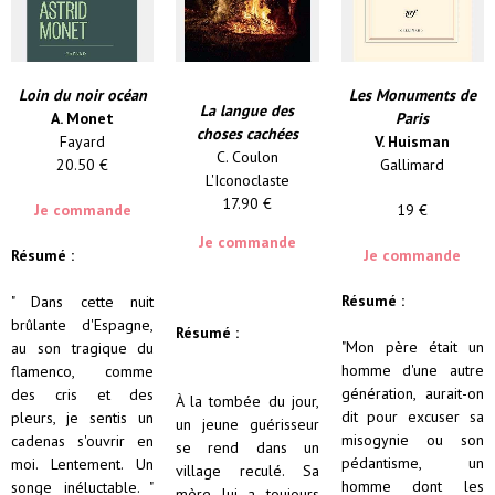
Loin du noir océan
Les Monuments de
La langue des
A. Monet
Paris
choses cachées
Fayard
V. Huisman
C. Coulon
20.50 €
Gallimard
L'Iconoclaste
17.90 €
Je commande
19 €
Je commande
Résumé :
Je commande
Résumé :
" Dans cette nuit
brûlante d'Espagne,
Résumé :
"Mon père était un
au son tragique du
homme d'une autre
flamenco, comme
génération, aurait-on
des cris et des
À la tombée du jour,
dit pour excuser sa
pleurs, je sentis un
un jeune guérisseur
misogynie ou son
cadenas s'ouvrir en
se rend dans un
pédantisme, un
moi. Lentement. Un
village reculé. Sa
homme dont les
songe inéluctable. "
mère lui a toujours