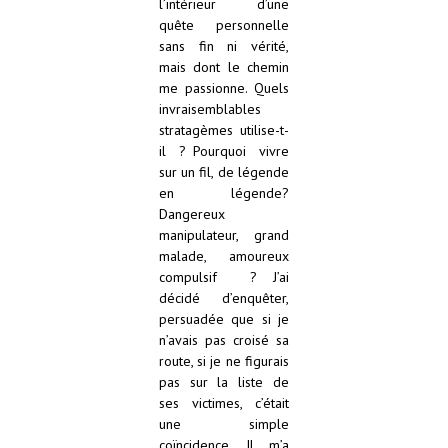
l’intérieur d’une
quête personnelle
sans fin ni vérité,
mais dont le chemin
me passionne. Quels
invraisemblables
stratagèmes utilise-t-
il ? Pourquoi vivre
sur un fil, de légende
en légende?
Dangereux
manipulateur, grand
malade, amoureux
compulsif ? J’ai
décidé d’enquêter,
persuadée que si je
n’avais pas croisé sa
route, si je ne figurais
pas sur la liste de
ses victimes, c’était
une simple
coïncidence. Il m’a