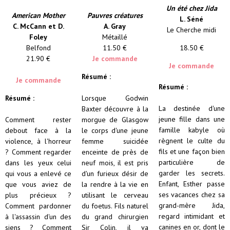
Un été chez Jida
American Mother
Pauvres créatures
L. Séné
C. McCann et D.
A. Gray
Le Cherche midi
Foley
Métaillé
Belfond
11.50 €
18.50 €
21.90 €
Je commande
Je commande
Résumé :
Je commande
Résumé :
Résumé :
Lorsque Godwin
La destinée d'une
Baxter découvre à la
jeune fille dans une
Comment rester
morgue de Glasgow
famille kabyle où
debout face à la
le corps d'une jeune
règnent le culte du
violence, à l'horreur
femme suicidée
fils et une façon bien
? Comment regarder
enceinte de près de
particulière de
dans les yeux celui
neuf mois, il est pris
garder les secrets.
qui vous a enlevé ce
d'un furieux désir de
Enfant, Esther passe
que vous aviez de
la rendre à la vie en
ses vacances chez sa
plus précieux ?
utilisant le cerveau
grand-mère Jida,
Comment pardonner
du foetus. Fils naturel
regard intimidant et
à l'assassin d'un des
du grand chirurgien
canines en or, dont le
siens ? Comment
Sir Colin, il va