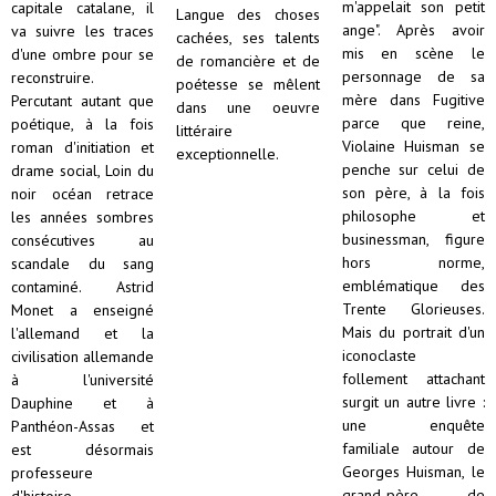
m'appelait son petit
capitale catalane, il
Langue des choses
ange". Après avoir
va suivre les traces
cachées, ses talents
mis en scène le
d'une ombre pour se
de romancière et de
personnage de sa
reconstruire.
poétesse se mêlent
mère dans Fugitive
Percutant autant que
dans une oeuvre
parce que reine,
poétique, à la fois
littéraire
Violaine Huisman se
roman d'initiation et
exceptionnelle.
penche sur celui de
drame social, Loin du
son père, à la fois
noir océan retrace
philosophe et
les années sombres
businessman, figure
consécutives au
hors norme,
scandale du sang
emblématique des
contaminé. Astrid
Trente Glorieuses.
Monet a enseigné
Mais du portrait d'un
l'allemand et la
iconoclaste
civilisation allemande
follement attachant
à l'université
surgit un autre livre :
Dauphine et à
une enquête
Panthéon-Assas et
familiale autour de
est désormais
Georges Huisman, le
professeure
grand-père de
d'histoire-