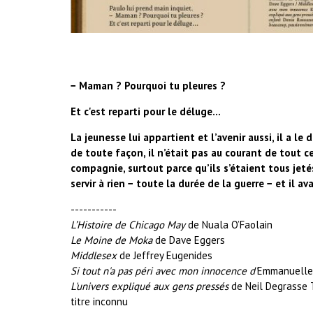
− Maman ? Pourquoi tu pleures ?
Et c'est reparti pour le déluge...
La jeunesse lui appartient et l’avenir aussi, il a le
de toute façon, il n’était pas au courant de tout ce 
compagnie, surtout parce qu’ils s’étaient tous jet
servir à rien − toute la durée de la guerre − et il a
-----------
L’Histoire de Chicago May
de Nuala O’Faolain
Le Moine de Moka
de Dave Eggers
Middlesex
de Jeffrey Eugenides
Si tout n'a pas péri avec mon innocence d'
Emmanuelle
L'univers expliqué aux gens pressés
de Neil Degrasse 
titre inconnu