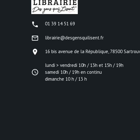
phone
01 39 14 51 69
mail_outline
librairie@desgensquilisent.fr
place
16 bis avenue de la République, 78500 Sartrouv
lundi > vendredi 10h / 13h et 15h / 19h
access_time
samedi 10h / 19h en continu
dimanche 10 h / 13 h