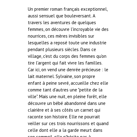
Un premier roman français exceptionnel,
aussi sensuel que bouleversant. A
travers les aventures de quelques
femmes, on découvre l'incroyable vie des
nourrices, ces mères invisibles sur
lesquelles a reposé toute une industrie
pendant plusieurs siècles. Dans ce
village, c'est du corps des femmes qu'on
tire l'argent qui fait vivre les familles.
Car ici, on vend une denrée précieuse : le
lait maternel. Sylvaine, son propre
enfant à peine sevré, accueille chez elle
comme tant d'autres une "petite de la
ville". Mais une nuit, en pleine forêt, elle
découvre un bébé abandonné dans une
clairière et à ses côtés un carnet qui
raconte son histoire. Elle ne pourrait
veiller sur ces trois nourrissons et quand
celle dont elle a la garde meurt dans
son sommeil, elle n'hésite pas à