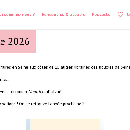
favorite_border
ui sommes-nous ?
Rencontres & ateliers
Podcasts
C
ne 2026
ibraires en Seine aux côtés de 15 autres librairies des boucles de Seine
lé...
 avec son roman
Nourrices
(Dalva)!
cpations ! On se retrouve l'année prochaine ?