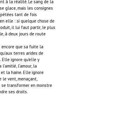
nt à la réalité. Le sang de la
 se glace, mais les consignes
épétées tant de fois
en elle : si quelque chose de
duit, il lui faut partir, le plus
le, à deux jours de route
 encore que sa fuite la
qu'aux terres arides de
 Elle ignore qu'elle y
 l'amitié, l'amour, la
t la haine. Elle ignore
e le vent, menaçant,
à se transformer en monstre
ndre ses droits.