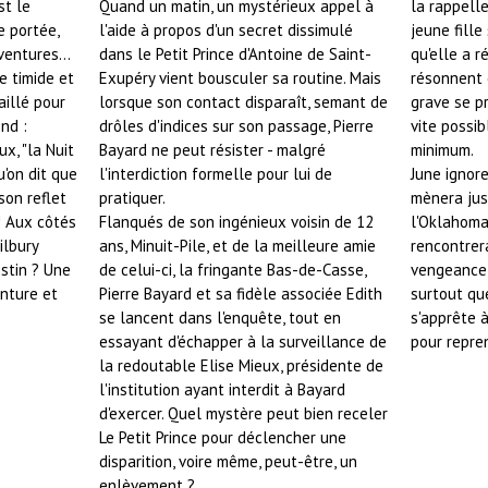
st le
Quand un matin, un mystérieux appel à
la rappelle
 portée,
l'aide à propos d'un secret dissimulé
jeune fille
ventures...
dans le Petit Prince d'Antoine de Saint-
qu'elle a r
e timide et
Exupéry vient bousculer sa routine. Mais
résonnent 
aillé pour
lorsque son contact disparaît, semant de
grave se pro
end :
drôles d'indices sur son passage, Pierre
vite possib
ux, "la Nuit
Bayard ne peut résister - malgré
minimum.
u'on dit que
l'interdiction formelle pour lui de
June ignore
son reflet
pratiquer.
mènera jus
! Aux côtés
Flanqués de son ingénieux voisin de 12
l'Oklahoma.
ilbury
ans, Minuit-Pile, et de la meilleure amie
rencontrera
stin ? Une
de celui-ci, la fringante Bas-de-Casse,
vengeance e
enture et
Pierre Bayard et sa fidèle associée Edith
surtout qu
se lancent dans l'enquête, tout en
s'apprête 
essayant d'échapper à la surveillance de
pour repre
la redoutable Elise Mieux, présidente de
l'institution ayant interdit à Bayard
d'exercer. Quel mystère peut bien receler
Le Petit Prince pour déclencher une
disparition, voire même, peut-être, un
enlèvement ?