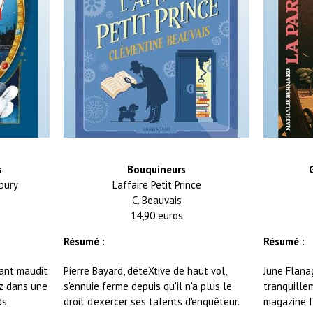
s
Bouquineurs
bury
L'affaire Petit Prince
C. Beauvais
14,90 euros
Résumé :
Résumé :
mant maudit
Pierre Bayard, déteXtive de haut vol,
June Flanag
ez dans une
s'ennuie ferme depuis qu'il n'a plus le
tranquillem
ds
droit d'exercer ses talents d'enquêteur.
magazine f