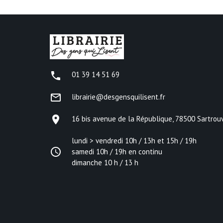
phone
01 39 14 51 69
mail_outline
librairie@desgensquilisent.fr
place
16 bis avenue de la République, 78500 Sartrouv
lundi > vendredi 10h / 13h et 15h / 19h
access_time
samedi 10h / 19h en continu
dimanche 10 h / 13 h