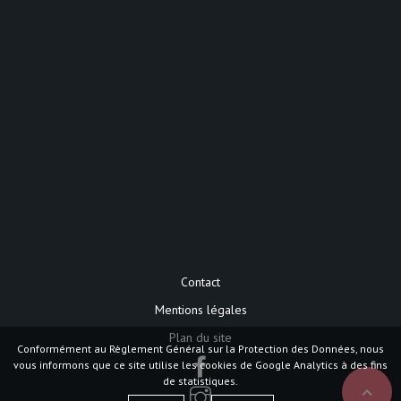
Contact
Mentions légales
Plan du site
Conformément au Règlement Général sur la Protection des Données, nous
vous informons que ce site utilise les cookies de Google Analytics à des fins
de statistiques.
expand_less