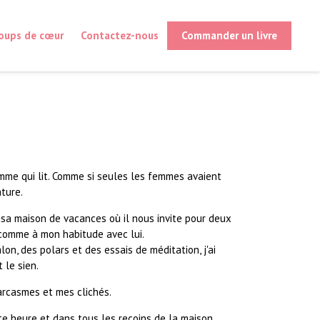
oups de cœur
Contactez-nous
Commander un livre
mme qui lit. Comme si seules les femmes avaient
ature.
à sa maison de vacances où il nous invite pour deux
 comme à mon habitude avec lui.
lon, des polars et des essais de méditation, j'ai
 le sien.
sarcasmes et mes clichés.
ute heure et dans tous les recoins de la maison.