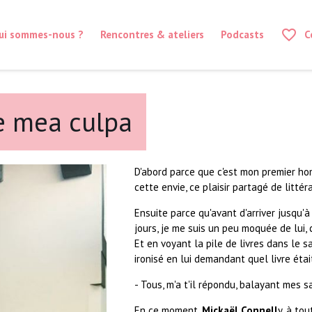
favorite_border
ui sommes-nous ?
Rencontres & ateliers
Podcasts
C
de mea culpa
D'abord parce que c'est mon premier ho
cette envie, ce plaisir partagé de littér
Ensuite parce qu'avant d'arriver jusqu'
jours, je me suis un peu moquée de lui,
Et en voyant la pile de livres dans le sa
ironisé en lui demandant quel livre était
- Tous, m'a t'il répondu, balayant mes 
En ce moment,
Mickaël Connell
y, à to