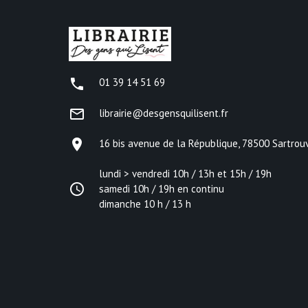
phone
01 39 14 51 69
mail_outline
librairie@desgensquilisent.fr
place
16 bis avenue de la République, 78500 Sartrouv
lundi > vendredi 10h / 13h et 15h / 19h
access_time
samedi 10h / 19h en continu
dimanche 10 h / 13 h