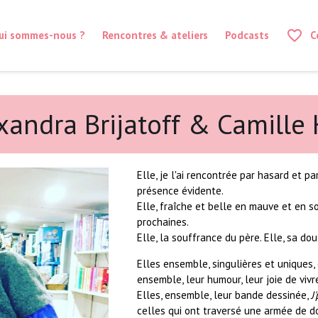
favorite_border
ui sommes-nous ?
Rencontres & ateliers
Podcasts
C
lexandra Brijatoff & Camill
Elle, je l'ai rencontrée par hasard et pa
présence évidente.
Elle, fraîche et belle en mauve et en sou
prochaines.
Elle, la souffrance du père. Elle, sa do
Elles ensemble, singulières et uniques, 
ensemble, le
ur humour, leur joie de viv
Elles, ensemble, leur bande dessinée,
J
celles qui ont traversé une armée de do