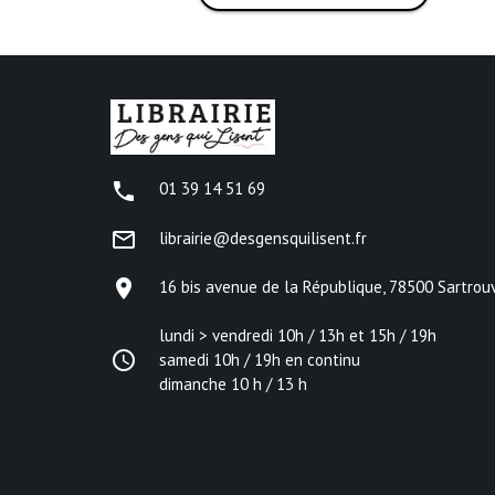
phone
01 39 14 51 69
mail_outline
librairie@desgensquilisent.fr
place
16 bis avenue de la République, 78500 Sartrouv
lundi > vendredi 10h / 13h et 15h / 19h
access_time
samedi 10h / 19h en continu
dimanche 10 h / 13 h