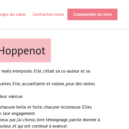
oups de cœur
Contactez-nous
Commander un livre
e Hoppenot
r mails interposés. Elle, c'était sa co-auteur et sa
rires. Elle, accueillante et voisine, pour des visites
uleur vaincue.
chacune belle et forte, chacune victorieuse. Elles
re, leur engagement.
'peux pas j'ai chimio
, livre témoignage, parole donnée à
uleur, et qui ont continué à avancer.