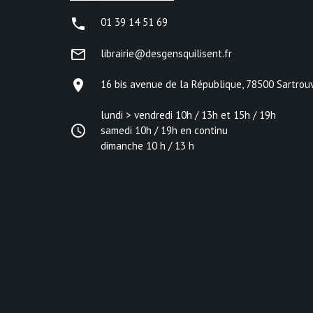
phone
01 39 14 51 69
mail_outline
librairie@desgensquilisent.fr
place
16 bis avenue de la République, 78500 Sartrouv
lundi > vendredi 10h / 13h et 15h / 19h
access_time
samedi 10h / 19h en continu
dimanche 10 h / 13 h