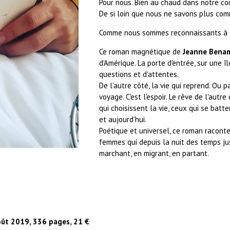
Pour nous. Bien au chaud dans notre co
De si loin que nous ne savons plus com
Comme nous sommes reconnaissants à ceu
Ce roman magnétique de
Jeanne Bena
d'Amérique. La porte d'entrée, sur une îl
questions et d'attentes.
De l'autre côté, la vie qui reprend. Ou p
voyage. C'est l'espoir. Le rêve de l'autr
qui choisissent la vie, ceux qui se batt
et aujourd'hui.
Poétique et universel, ce roman racont
femmes qui depuis la nuit des temps jus
marchant, en migrant, en partant.
oût 2019, 336 pages, 21 €