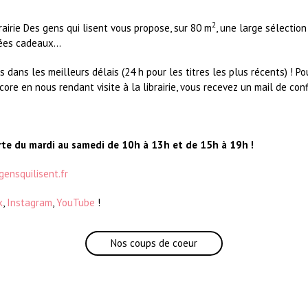
2
brairie Des gens qui lisent vous propose, sur 80 m
, une large sélection
dées cadeaux...
ans les meilleurs délais (24 h pour les titres les plus récents) ! P
core en nous rendant visite à la librairie, vous recevez un mail de conf
verte du mardi au samedi de 10h à 13h et de 15h à 19h !
gensquilisent.fr
k
,
Instagram
,
YouTube
!
Nos coups de coeur